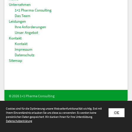
Unternehmen
1+1 Pharma Consulting
Das Team
Leistungen
Ihre Anforderungen
Unser Angebot
Kontakt
Kontakt
Impressum
Datenschutz
Sitemap
© 2026 1+1 Pharma Consulting
Cookies sind für die Optimierung unsere Webseitenfunktionalität wichtig. Erst mit
OK
Ihrem Einverständnis erlauben Sie uns diese zu verwenden. Es werden keine
persönlichen Daten gespeichert. Wir danken Ihnen für Ihre Unterstützung.
Datenschutzerklärung