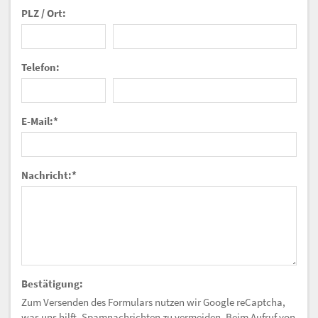
PLZ / Ort:
Telefon:
E-Mail:
*
Nachricht:
*
Bestätigung:
Zum Versenden des Formulars nutzen wir Google reCaptcha,
was uns hilft, Spamnachrichten zu vermeiden. Beim Aufruf von